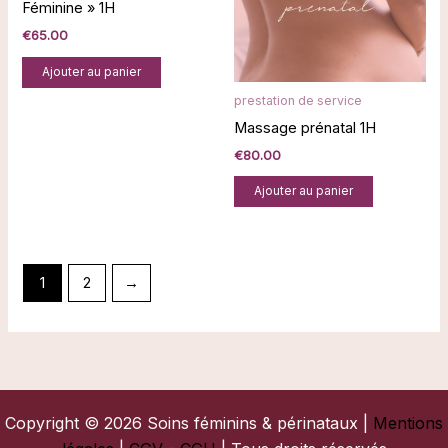
Féminine » 1H
€
65.00
Ajouter au panier
prestation de service
Massage prénatal 1H
€
80.00
Ajouter au panier
1
2
→
Copyright © 2026 Soins féminins & périnataux |
Mentions